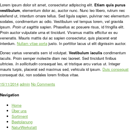
Lorem ipsum dolor sit amet, consectetur adipiscing elit.
Etiam quis purus
vestibulum
, elementum dolor ac, auctor nunc. Nunc leo libero, rutrum nec
eleifend ut, interdum ornare tellus. Sed ligula sapien, pulvinar nec elementum
sodales, condimentum ac odio. Vestibulum vel tempus lorem, vel gravida
ipsum.
Proin ut sagittis
sapien. Phasellus ac posuere risus, id fringilla elit.
Proin auctor vulputate urna et tincidunt. Vivamus mattis efficitur ex eu
venenatis. Mauris mattis dui ac sapien consectetur, quis placerat erat
interdum.
Nullam vitae porta
justo. In porttitor lacus ut elit dignissim auctor.
Donec varius venenatis sem id volutpat.
Vestibulum iaculis
condimentum
iaculis. Proin semper molestie diam nec laoreet. Sed tincidunt finibus
ultricies.
In sollicitudin
consequat leo, et tristique arcu varius ut. Integer
mauris turpis, placerat sed maximus sed, vehicula id ipsum.
Duis consequat
consequat dui, non sodales lorem finibus vitae.
15/11/2014
admin
No Comments
Navigation
Home
Über uns
Sortiment
Beetplanung
NaturWerkstatt