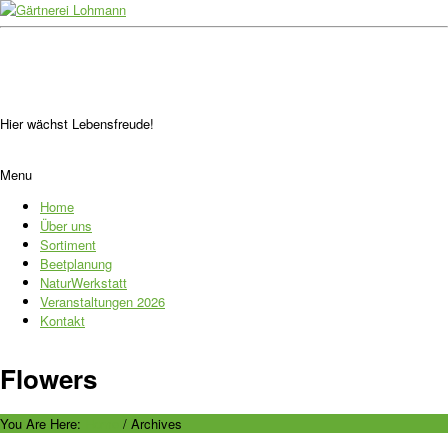
Hier wächst Lebensfreude!
Menu
Home
Über uns
Sortiment
Beetplanung
NaturWerkstatt
Veranstaltungen 2026
Kontakt
Flowers
You Are Here:
Home
/
Archives