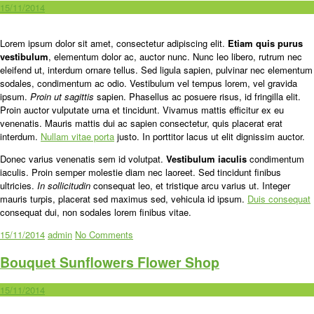
15/11/2014
Lorem ipsum dolor sit amet, consectetur adipiscing elit.
Etiam quis purus
vestibulum
, elementum dolor ac, auctor nunc. Nunc leo libero, rutrum nec
eleifend ut, interdum ornare tellus. Sed ligula sapien, pulvinar nec elementum
sodales, condimentum ac odio. Vestibulum vel tempus lorem, vel gravida
ipsum.
Proin ut sagittis
sapien. Phasellus ac posuere risus, id fringilla elit.
Proin auctor vulputate urna et tincidunt. Vivamus mattis efficitur ex eu
venenatis. Mauris mattis dui ac sapien consectetur, quis placerat erat
interdum.
Nullam vitae porta
justo. In porttitor lacus ut elit dignissim auctor.
Donec varius venenatis sem id volutpat.
Vestibulum iaculis
condimentum
iaculis. Proin semper molestie diam nec laoreet. Sed tincidunt finibus
ultricies.
In sollicitudin
consequat leo, et tristique arcu varius ut. Integer
mauris turpis, placerat sed maximus sed, vehicula id ipsum.
Duis consequat
consequat dui, non sodales lorem finibus vitae.
15/11/2014
admin
No Comments
Bouquet Sunflowers Flower Shop
15/11/2014