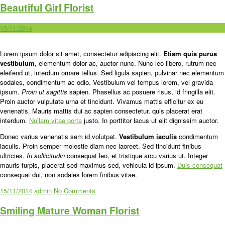
Beautiful Girl Florist
15/11/2014
Lorem ipsum dolor sit amet, consectetur adipiscing elit.
Etiam quis purus
vestibulum
, elementum dolor ac, auctor nunc. Nunc leo libero, rutrum nec
eleifend ut, interdum ornare tellus. Sed ligula sapien, pulvinar nec elementum
sodales, condimentum ac odio. Vestibulum vel tempus lorem, vel gravida
ipsum.
Proin ut sagittis
sapien. Phasellus ac posuere risus, id fringilla elit.
Proin auctor vulputate urna et tincidunt. Vivamus mattis efficitur ex eu
venenatis. Mauris mattis dui ac sapien consectetur, quis placerat erat
interdum.
Nullam vitae porta
justo. In porttitor lacus ut elit dignissim auctor.
Donec varius venenatis sem id volutpat.
Vestibulum iaculis
condimentum
iaculis. Proin semper molestie diam nec laoreet. Sed tincidunt finibus
ultricies.
In sollicitudin
consequat leo, et tristique arcu varius ut. Integer
mauris turpis, placerat sed maximus sed, vehicula id ipsum.
Duis consequat
consequat dui, non sodales lorem finibus vitae.
15/11/2014
admin
No Comments
Smiling Mature Woman Florist