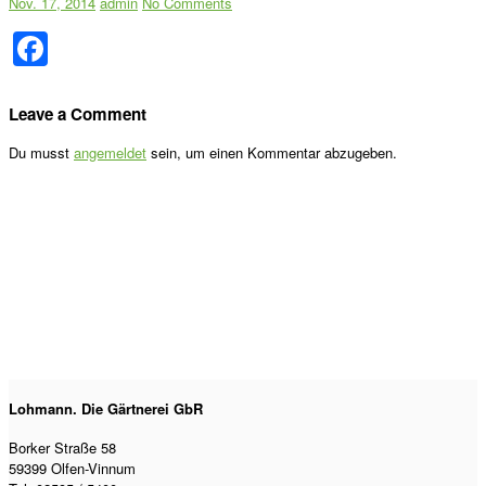
Nov. 17, 2014
admin
No Comments
Facebook
Leave a Comment
Du musst
angemeldet
sein, um einen Kommentar abzugeben.
Home
Über uns
Sortiment
Beetplanung
NaturWerkstatt
Veranstaltungen 2026
Kontakt
Lohmann. Die Gärtnerei GbR
Borker Straße 58
59399 Olfen-Vinnum