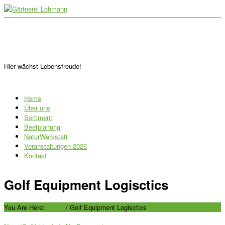
Hier wächst Lebensfreude!
Home
Über uns
Sortiment
Beetplanung
NaturWerkstatt
Veranstaltungen 2026
Kontakt
Golf Equipment Logisctics
You Are Here:
Home
/
Golf Equipment Logisctics