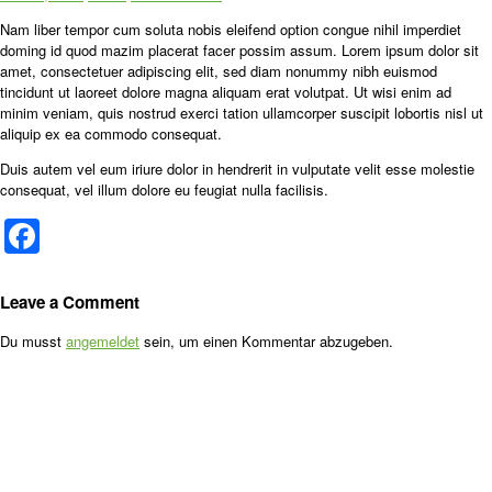
Nam liber tempor cum soluta nobis eleifend option congue nihil imperdiet
doming id quod mazim placerat facer possim assum. Lorem ipsum dolor sit
amet, consectetuer adipiscing elit, sed diam nonummy nibh euismod
tincidunt ut laoreet dolore magna aliquam erat volutpat. Ut wisi enim ad
minim veniam, quis nostrud exerci tation ullamcorper suscipit lobortis nisl ut
aliquip ex ea commodo consequat.
Duis autem vel eum iriure dolor in hendrerit in vulputate velit esse molestie
consequat, vel illum dolore eu feugiat nulla facilisis.
Facebook
Leave a Comment
Du musst
angemeldet
sein, um einen Kommentar abzugeben.
Home
Über uns
Sortiment
Beetplanung